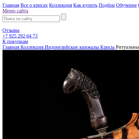
Главная
Все о крисах
Коллекция
Как купить
Подбор
Обучение
Меню сайта
Отзывы
+7 925 292 64 73
К покупкам
Главная
Коллекция
Индонезийские кинжалы Крисы
Ритуальный