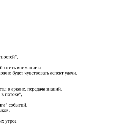
тностей",
обратить внимание и
ожно будет чувствовать аспект удачи,
оты в аркане, передача знаний.
 в потоке",
.
нга" событий.
ыков.
ых угроз.