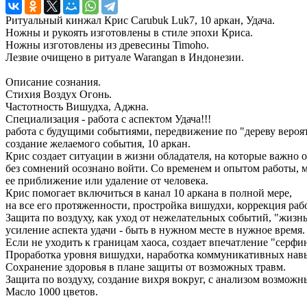
Ритуальный кинжал Крис Carubuk Luk7, 10 аркан, Удача.
Ножны и рукоять изготовлены в стиле эпохи Криса.
Ножны изготовлены из древесины Timoho.
Лезвие очищено в ритуале Warangan в Индонезии.
Описание сознания.
Стихия Воздух Огонь.
Частотность Вишудха, Аджна.
Специализация - работа с аспектом Удача!!!
работа с будущими событиями, передвижение по "дереву вероя
создание желаемого события, 10 аркан.
Крис создает ситуации в жизни обладателя, на которые важно 
без сомнений осознано войти. Со временем и опытом работы, м
ее приближение или удаление от человека.
Крис помогает включиться в канал 10 аркана в полной мере,
на все его протяженности, простройка вишудхи, коррекция раб
Защита по воздуху, как уход от нежелательных событий, "жизнь
усиление аспекта удачи - быть в нужном месте в нужное время
Если не уходить к границам хаоса, создает впечатление "серфи
Проработка уровня вишудхи, наработка коммуникативных нав
Сохранение здоровья в плане защиты от возможных травм.
Защита по воздуху, создание вихря вокруг, с анализом возможн
Масло 1000 цветов.