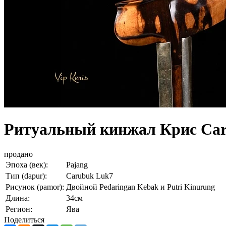
Ритуальный кинжал Крис Caru
продано
Эпоха (век):
Pajang
Тип (dapur):
Carubuk Luk7
Рисунок (pamor):
Двойной Pedaringan Kebak и Putri Kinurung
Длина:
34cм
Регион:
Ява
Поделиться