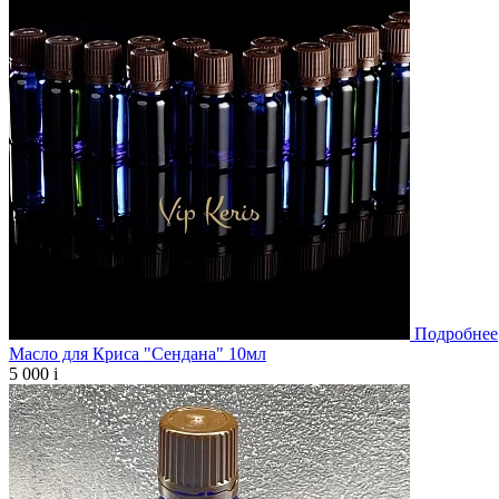
Подробнее
Масло для Криса "Сендана" 10мл
5 000
i