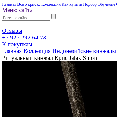
Главная
Все о крисах
Коллекция
Как купить
Подбор
Обучение
Меню сайта
Отзывы
+7 925 292 64 73
К покупкам
Главная
Коллекция
Индонезийские кинжалы
Ритуальный кинжал Крис Jalak Sinom