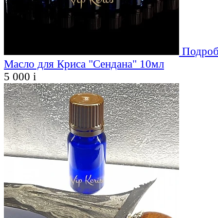
Подроб
Масло для Криса "Сендана" 10мл
5 000
i