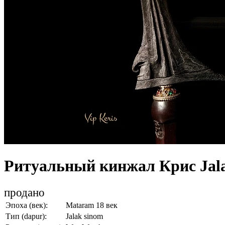
Ритуальный кинжал Крис Jal
продано
Эпоха (век):
Mataram 18 век
Тип (dapur):
Jalak sinom