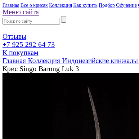
Главная
Все о крисах
Коллекция
Как купить
Подбор
Обучение
Меню сайта
Отзывы
+7 925 292 64 73
К покупкам
Главная
Коллекция
Индонезийские кинжалы
Крис Singo Barong Luk 3