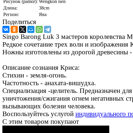
Рисунок (pamor):
Wengkon isen
Длина:
38cm
Регион:
Ява
Поделиться
Singo Barong Luk 3 мастеров королевства M
Редкое сочетание трех волн и изображения К
Ножны изготовлены из дорогой древесины -
Описание сознания Криса:
Стихии - земля-огонь.
Частотность - анахата-вишудха.
Специализация -целитель. Предназначен для
уничтожения/сжигания огнем негативных ст
вызывающих болезни человека.
Воспользуйтесь услугой
индивидуального п
С этим товаром покупают