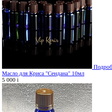
Подроб
Масло для Криса "Сендана" 10мл
5 000
i