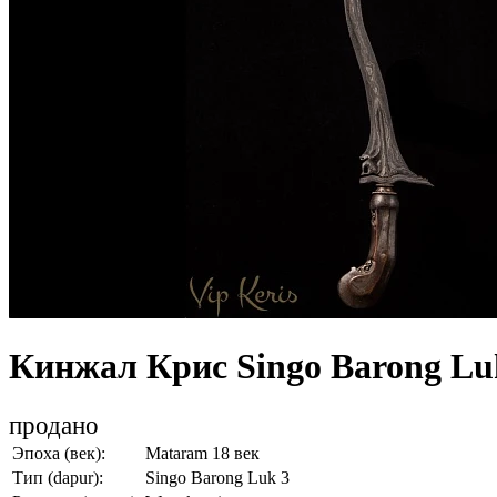
Кинжал Крис Singo Barong Lu
продано
Эпоха (век):
Mataram 18 век
Тип (dapur):
Singo Barong Luk 3