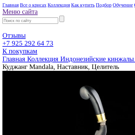
Главная
Все о крисах
Коллекция
Как купить
Подбор
Обучение
Меню сайта
Отзывы
+7 925 292 64 73
К покупкам
Главная
Коллекция
Индонезийские кинжалы
Куджанг Mandala, Наставник, Целитель