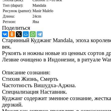
Тип (dapur):
Mandala
Рисунок (pamor):
Masir Malelo
Длина:
24cm
Регион:
Ява
Поделиться
Старинный Куджанг Mandala, эпоха королевс
век.
Рукоять и ножны новые из ценных сортов д
Лезвие очищено в Индонезии, в ритуале War
Описание сознания:
Стихия Жизнь, Смерть
Частотность Вишудха-Аджна.
Специализация Наставник.
Куджанг содержит змеиное сознание, жестка
дерзкий.