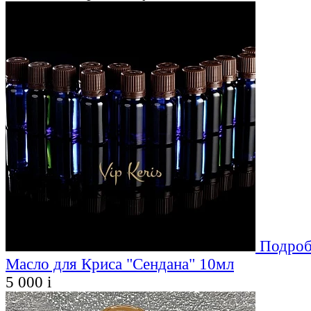
Подроб
Масло для Криса "Сендана" 10мл
5 000
i