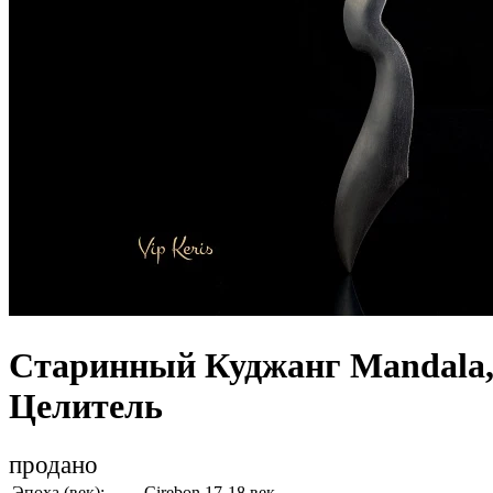
Старинный Куджанг Mandala,
Целитель
продано
Эпоха (век):
Cirebon 17-18 век