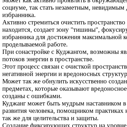
Может как активно проявлять в окружающе
социуме, так стать незаметным, невидимым 
избранника.
Активно стремиться очистить пространство
находится, создает зону "тишины", фокусир
избранника для достижения максимальной к
проделываемой работе.
При сонастройке с Куджангом, возможны я
потоков энергии в пространстве.
Этот процесс связан с очисткой пространств
негативной энергии и вредоносных структур
Может так же обнулить искусственно созда
предметах, которые оказывают вредоносное
созданы с ошибками.
Куджанг может быть мудрым наставником в
развития человека, помощником практиках н
так же для целительства и защиты.
Создание фиксирующих структур на уровн