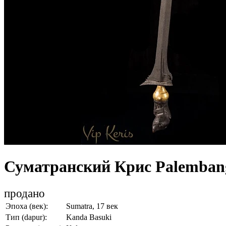
Суматранский Крис Palemban
продано
Эпоха (век):
Sumatra, 17 век
Тип (dapur):
Kanda Basuki