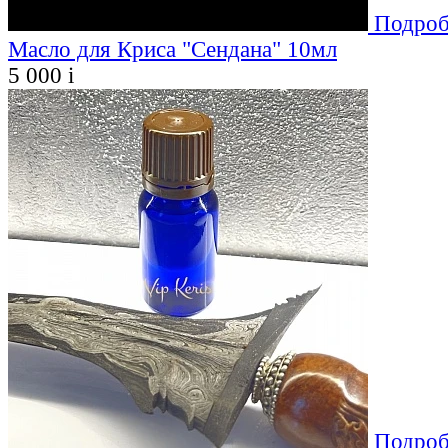
Подроб
Масло для Криса "Сендана" 10мл
5 000
i
Подроб