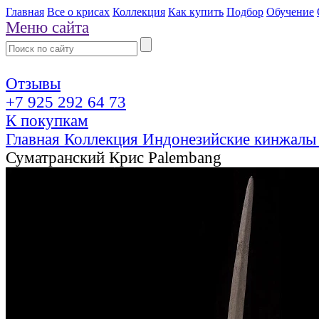
Главная
Все о крисах
Коллекция
Как купить
Подбор
Обучение
Меню сайта
Отзывы
+7 925 292 64 73
К покупкам
Главная
Коллекция
Индонезийские кинжалы
Суматранский Крис Palembang