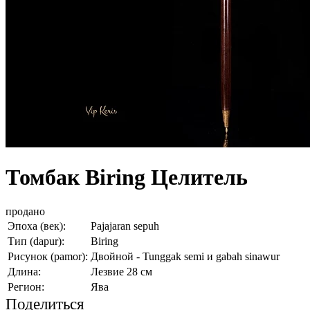
Томбак Biring Целитель
продано
Эпоха (век):
Pajajaran sepuh
Тип (dapur):
Biring
Рисунок (pamor):
Двойной - Tunggak semi и gabah sinawur
Длина:
Лезвие 28 см
Регион:
Ява
Поделиться