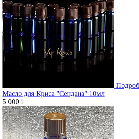
Подроб
Масло для Криса "Сендана" 10мл
5 000
i