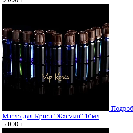
Подроб
Масло для Криса "Жасмин" 10мл
5 000
i