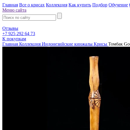
Главная
Все о крисах
Коллекция
Как купить
Подбор
Обучение
Меню сайта
Отзывы
+7 925 292 64 73
К покупкам
Главная
Коллекция
Индонезийские кинжалы Крисы
Томбак Go