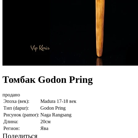
Томбак Godon Pring
продано
Эпоха (век):
Madura 17-18 век
Тип (dapur):
Godon Pring
Рисунок (pamor):
Naga Rangsang
Длина:
20см
Регион:
Ява
Поделиться