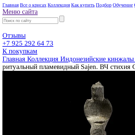
Главная
Все о крисах
Коллекция
Как купить
Подбор
Обучение
Меню сайта
Отзывы
+7 925 292 64 73
К покупкам
Главная
Коллекция
Индонезийские кинжалы
ритуальный пламевидный Sajen. ВЧ стихия 