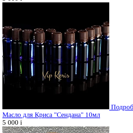
Подроб
Масло для Криса "Сендана" 10мл
5 000
i