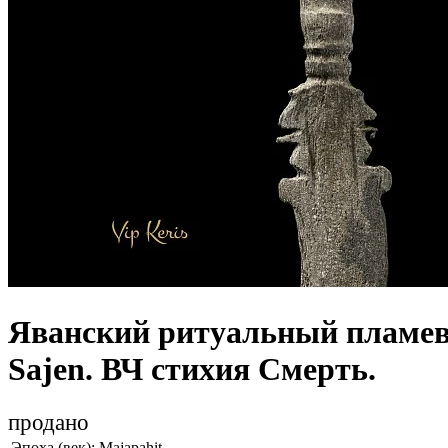
Яванский ритуальный пламе
Sajen. ВЧ стихия Смерть.
продано
Эпоха (век):
Majapahit