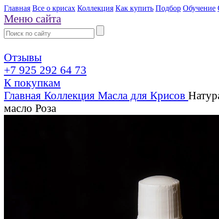
Главная
Все о крисах
Коллекция
Как купить
Подбор
Обучение
Меню сайта
Отзывы
+7 925 292 64 73
К покупкам
Главная
Коллекция
Масла для Крисов
Натур
масло Роза