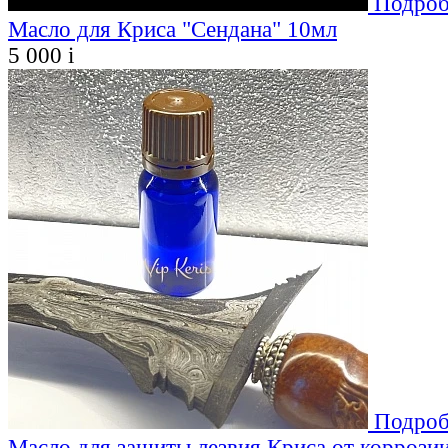
Подроб
Масло для Криса "Сендана" 10мл
5 000
i
Подроб
Масло для защиты лезвия Криса от коррозии