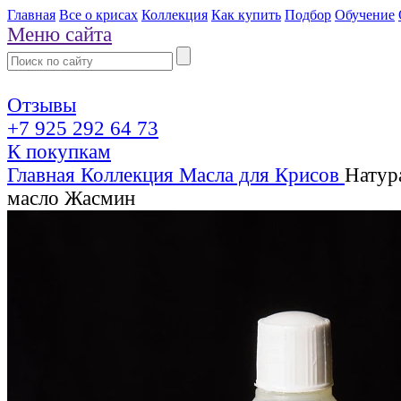
Главная
Все о крисах
Коллекция
Как купить
Подбор
Обучение
Меню сайта
Отзывы
+7 925 292 64 73
К покупкам
Главная
Коллекция
Масла для Крисов
Натур
масло Жасмин