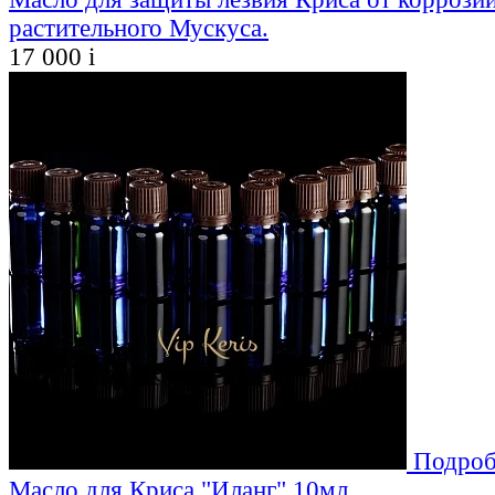
растительного Мускуса.
17 000
i
Подроб
Масло для Криса "Иланг" 10мл