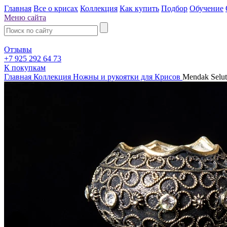
Главная
Все о крисах
Коллекция
Как купить
Подбор
Обучение
Меню сайта
Отзывы
+7 925 292 64 73
К покупкам
Главная
Коллекция
Ножны и рукоятки для Крисов
Mendak Selut