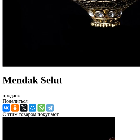
Mendak Selut
продано
Поделиться
С этим товаром покупают