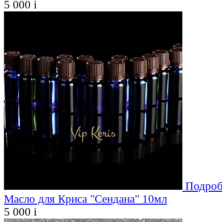
5 000
i
Подроб
Масло для Криса "Сендана" 10мл
5 000
i