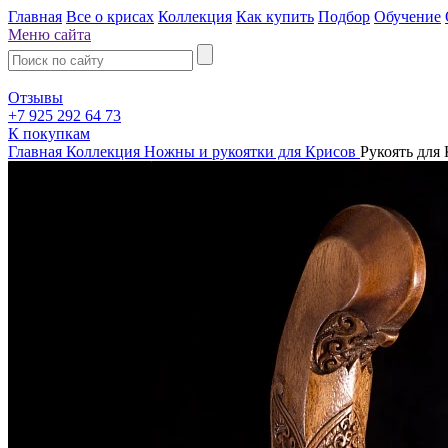
Главная
Все о крисах
Коллекция
Как купить
Подбор
Обучение
Меню сайта
Отзывы
+7 925 292 64 73
К покупкам
Главная
Коллекция
Ножны и рукоятки для Крисов
Рукоять для