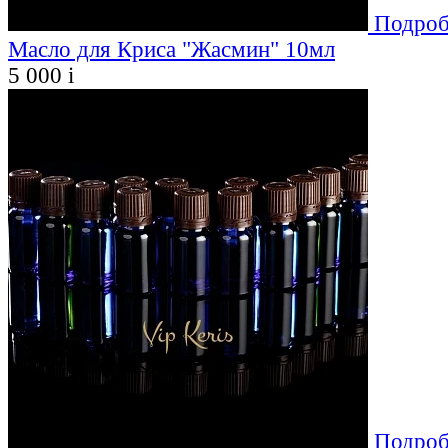
Подроб
Масло для Криса "Жасмин" 10мл
5 000
i
Подроб