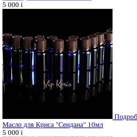
5 000
i
Подроб
Масло для Криса "Сендана" 10мл
5 000
i