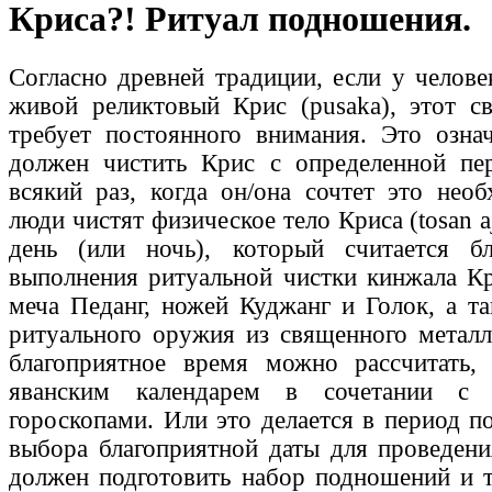
Криса?! Ритуал подношения.
Согласно древней традиции, если у челове
живой реликтовый Крис (pusaka), этот с
требует постоянного внимания. Это означ
должен чистить Крис с определенной пе
всякий раз, когда он/она сочтет это не
люди чистят физическое тело Криса (tosan a
день (или ночь), который считается б
выполнения ритуальной чистки кинжала Кр
меча Педанг, ножей Куджанг и Голок, а т
ритуального оружия из священного металл
благоприятное время можно рассчитать, 
яванским календарем в сочетании с а
гороскопами. Или это делается в период п
выбора благоприятной даты для проведени
должен подготовить набор подношений и т