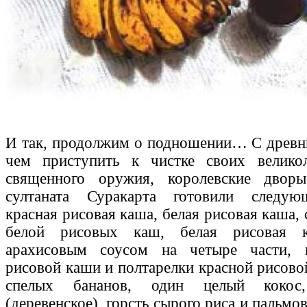
И так, продолжим о подношении… С древн
чем приступить к чистке своих велико
священного оружия, королевские двор
султаната Суракарта готовили следую
красная рисовая каша, белая рисовая каша, 
белой рисовых каш, белая рисовая к
арахисовым соусом на четыре части, 
рисовой каши и полтарелки красной рисово
спелых бананов, один целый кокос
(деревенское), горсть сырого риса и пальм