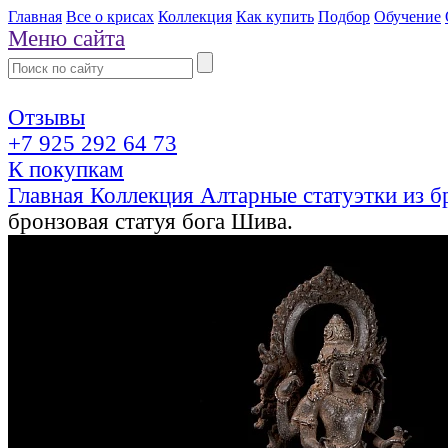
Главная
Все о крисах
Коллекция
Как купить
Подбор
Обучение
Меню сайта
Отзывы
+7 925 292 64 73
К покупкам
Главная
Коллекция
Алтарные статуэтки из 
бронзовая статуя бога Шива.