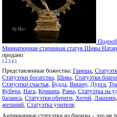
Подроб
Миниатюрная старинная статуя Шивы Ната
продано
1
2
3
4
5
Представленные божества:
Ганеша
,
Статуэт
Статуэтки богатства
,
Шива
,
Статуэтки благ
Статуэтки счастья
,
Будда
,
Вишну
,
Дурга
,
Тр
Кубера
,
Нага
,
Кришна
,
Рама
,
Статуэтка на у
баланса
,
Статуэтки обереги
,
Хотей
,
Лакшми
желаний
,
Статуэтка учителя
.
Антикварные статуэтки из бронзы – это не т