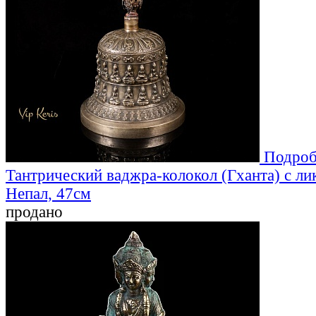
Подроб
Тантрический ваджра-колокол (Гханта) с ли
Непал, 47см
продано