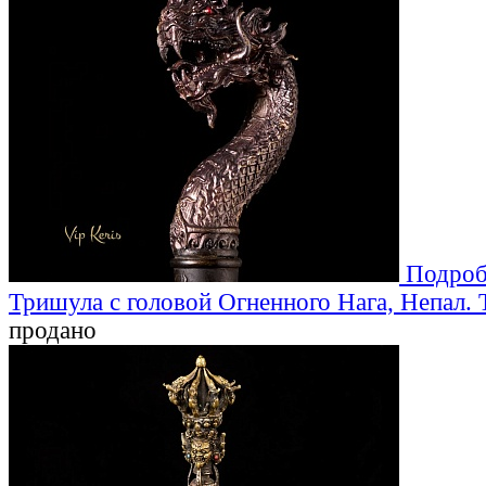
Подроб
Тришула с головой Огненного Нага, Непал. T
продано