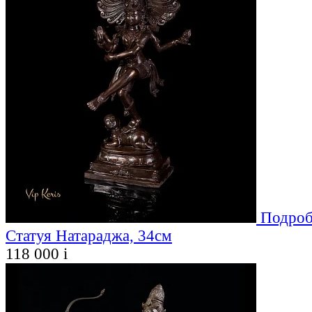
Подроб
Статуя Натараджа, 34см
118 000
i