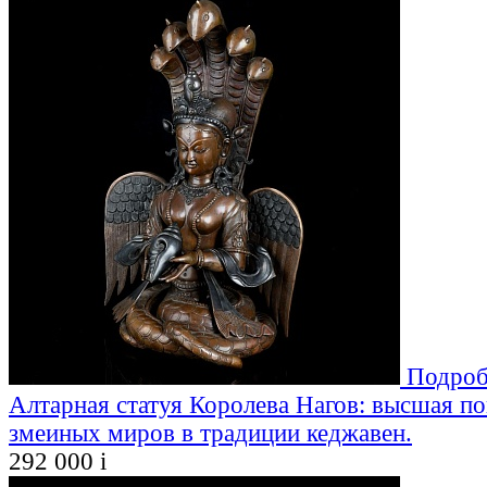
Подроб
Алтарная статуя Королева Нагов: высшая п
змеиных миров в традиции кеджавен.
292 000
i