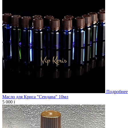
Подробнее
Масло для Криса "Сендана" 10мл
5 000
i