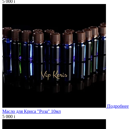
5 000
i
Подробнее
Масло для Криса "Роза" 10мл
5 000
i