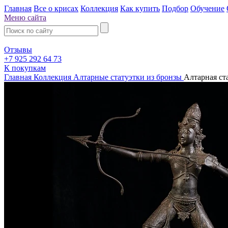
Главная
Все о крисах
Коллекция
Как купить
Подбор
Обучение
Меню сайта
Отзывы
+7 925 292 64 73
К покупкам
Главная
Коллекция
Алтарные статуэтки из бронзы
Алтарная ста