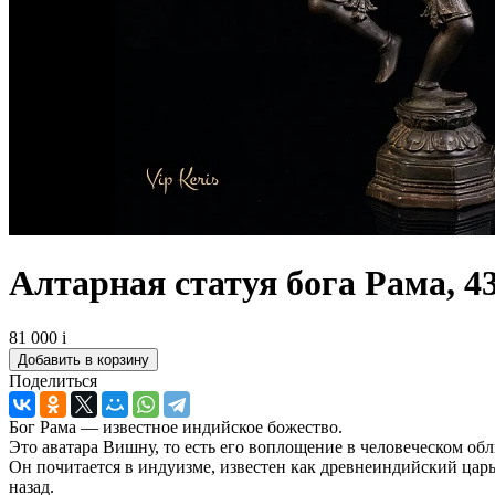
Алтарная статуя бога Рама, 4
81 000
i
Поделиться
Бог Рама — известное индийское божество.
Это аватара Вишну, то есть его воплощение в человеческом обл
Он почитается в индуизме, известен как древнеиндийский царь
назад.