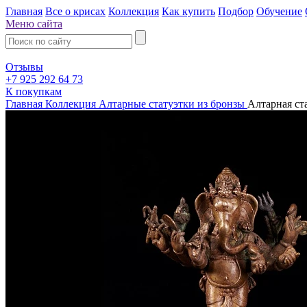
Главная
Все о крисах
Коллекция
Как купить
Подбор
Обучение
Меню сайта
Отзывы
+7 925 292 64 73
К покупкам
Главная
Коллекция
Алтарные статуэтки из бронзы
Алтарная ст