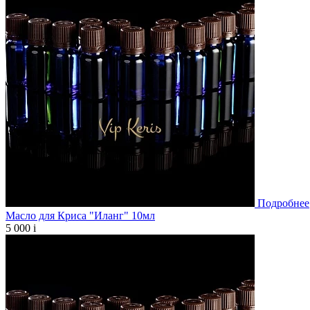
Подробнее
Масло для Криса "Иланг" 10мл
5 000
i