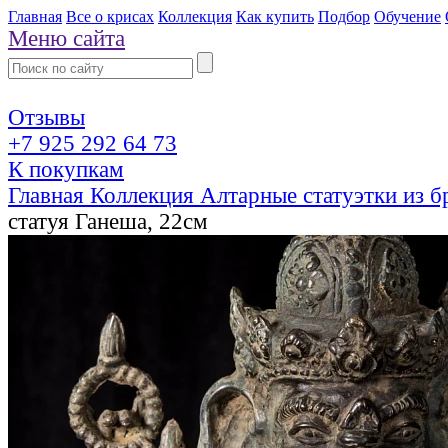
Главная
Все о крисах
Коллекция
Как купить
Подбор
Обучение
Меню сайта
Отзывы
+7 925 292 64 73
К покупкам
Главная
Коллекция
Алтарные статуэтки из 
статуя Ганеша, 22см