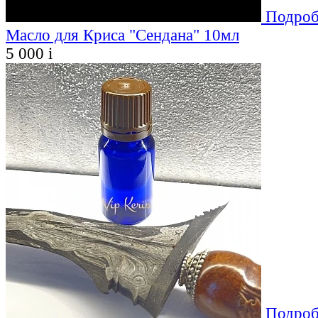
Подроб
Масло для Криса "Сендана" 10мл
5 000
i
Подроб