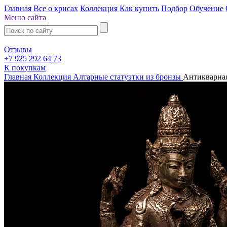
Главная
Все о крисах
Коллекция
Как купить
Подбор
Обучение
Меню сайта
Отзывы
+7 925 292 64 73
К покупкам
Главная
Коллекция
Алтарные статуэтки из бронзы
Антикварная