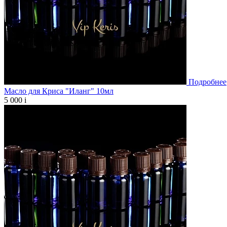
Подробнее
Масло для Криса "Иланг" 10мл
5 000
i