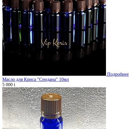
Подробнее
Масло для Криса "Сендана" 10мл
5 000
i