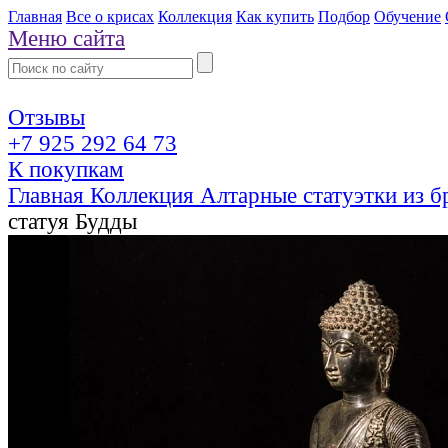
Главная
Все о крисах
Коллекция
Как купить
Подбор
Обучение
Меню сайта
Отзывы
+7 925 292 64 73
К покупкам
Главная
Коллекция
Алтарные статуэтки из 
статуя Будды