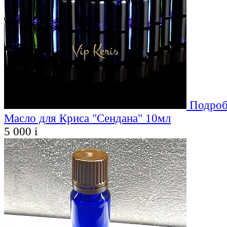
Подроб
Масло для Криса "Сендана" 10мл
5 000
i