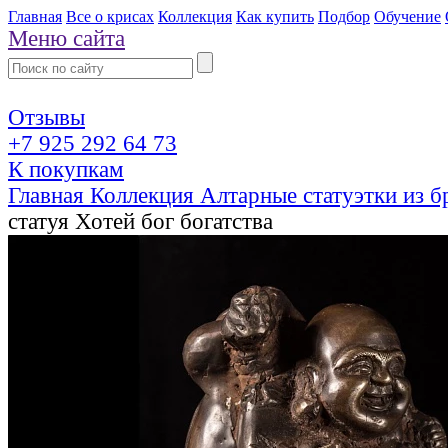
Главная
Все о крисах
Коллекция
Как купить
Подбор
Обучение
Меню сайта
Отзывы
+7 925 292 64 73
К покупкам
Главная
Коллекция
Алтарные статуэтки из 
статуя Хотей бог богатства