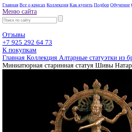
Главная
Все о крисах
Коллекция
Как купить
Подбор
Обучение
Меню сайта
Отзывы
+7 925 292 64 73
К покупкам
Главная
Коллекция
Алтарные статуэтки из 
Миниатюрная старинная статуя Шивы Ната