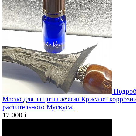
Подроб
Масло для защиты лезвия Криса от коррозии
растительного Мускуса.
17 000
i