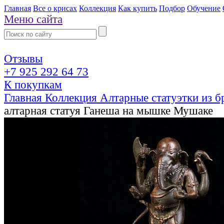
Главная
Все о крисах
Коллекция
Как купить
Подбор
Обучение
Меню сайта
Отзывы
+7 925 292 64 73
К покупкам
Главная
Коллекция
Алтарные статуэтки из 
алтарная статуя Ганеша на мышке Мушаке