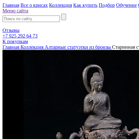
Главная
Все о крисах
Коллекция
Как купить
Подбор
Обучение
Меню сайта
Отзывы
+7 925 292 64 73
К покупкам
Главная
Коллекция
Алтарные статуэтки из бронзы
Старинная с