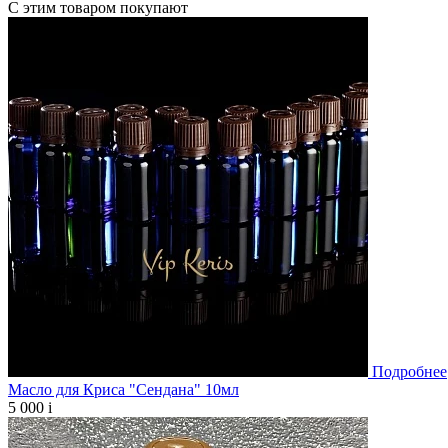
С этим товаром покупают
Подробнее
Масло для Криса "Сендана" 10мл
5 000
i