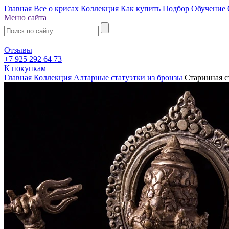
Главная
Все о крисах
Коллекция
Как купить
Подбор
Обучение
Меню сайта
Отзывы
+7 925 292 64 73
К покупкам
Главная
Коллекция
Алтарные статуэтки из бронзы
Старинная с