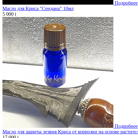
Подробнее
Масло для Криса "Сендана" 10мл
5 000
i
Подробнее
Масло для защиты лезвия Криса от коррозии на основе растите
17 000
i