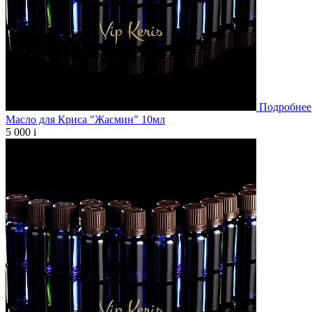
Подробнее
Масло для Криса "Жасмин" 10мл
5 000
i