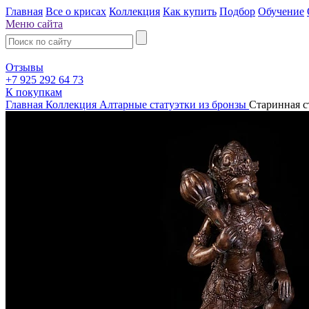
Главная
Все о крисах
Коллекция
Как купить
Подбор
Обучение
Меню сайта
Отзывы
+7 925 292 64 73
К покупкам
Главная
Коллекция
Алтарные статуэтки из бронзы
Старинная с