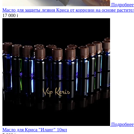
Подробнее
Масло для защиты лезвия Криса от коррозии на основе растите
17 000
i
Подробнее
Масло для Криса "Иланг" 10мл