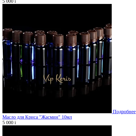
5 000
i
Подробнее
Масло для Криса "Жасмин" 10мл
5 000
i