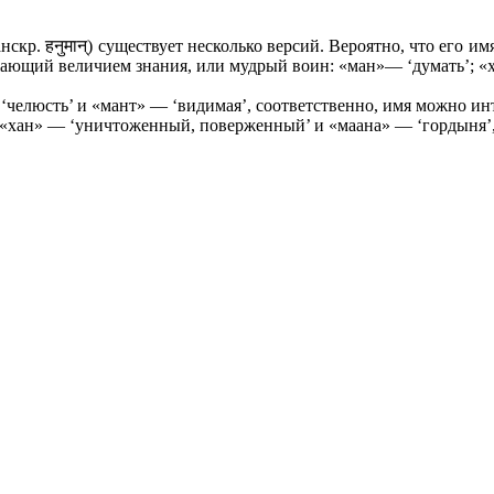
кр. हनुमान्) существует несколько версий. Вероятно, что его 
жающий величием знания, или мудрый воин: «ман»— ‘думать’; «ха
— ‘челюсть’ и «мант» — ‘видимая’, соответственно, имя можно и
в «хан» — ‘уничтоженный, поверженный’ и «маана» — ‘гордыня’, 