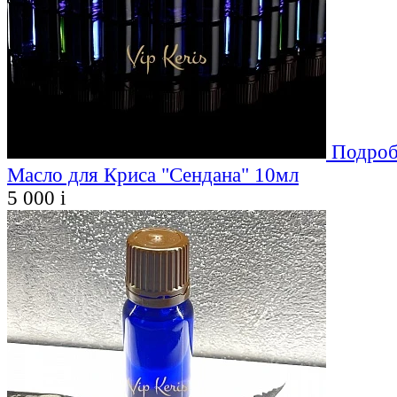
Подроб
Масло для Криса "Сендана" 10мл
5 000
i