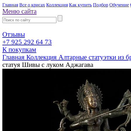
Главная
Все о крисах
Коллекция
Как купить
Подбор
Обучение
Меню сайта
Отзывы
+7 925 292 64 73
К покупкам
Главная
Коллекция
Алтарные статуэтки из 
статуя Шивы с луком Аджагава