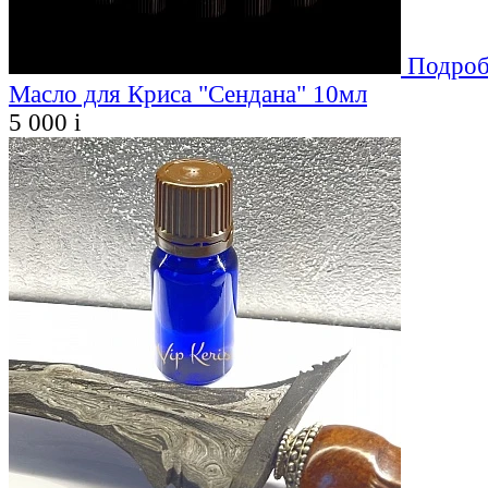
Подроб
Масло для Криса "Сендана" 10мл
5 000
i