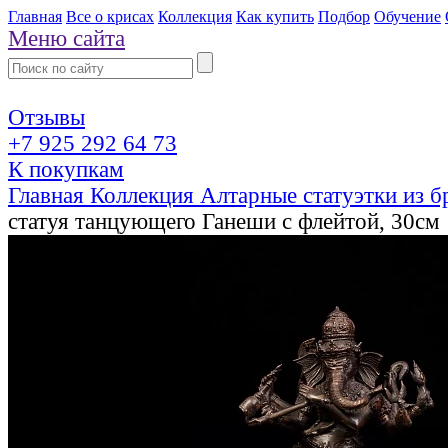
Главная
Все о крисах
Коллекция
Как купить
Подбор
Обучение
Меню сайта
Отзывы
+7 925 292 64 73
К покупкам
Главная
Коллекция
Алтарные статуэтки из 
статуя танцующего Ганеши с флейтой, 30см