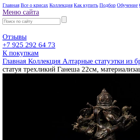
Главная
Все о крисах
Коллекция
Как купить
Подбор
Обучение
Меню сайта
Отзывы
+7 925 292 64 73
К покупкам
Главная
Коллекция
Алтарные статуэтки из 
статуя трехликий Ганеша 22см, материализа