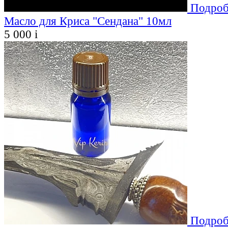
Подроб
Масло для Криса "Сендана" 10мл
5 000
i
Подроб