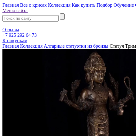
Главная
Все о крисах
Коллекция
Как купить
Подбор
Обучение
Меню сайта
Отзывы
+7 925 292 64 73
К покупкам
Главная
Коллекция
Алтарные статуэтки из бронзы
Статуя Трим