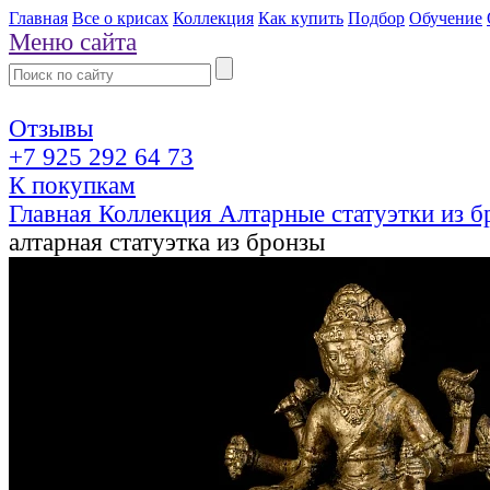
Главная
Все о крисах
Коллекция
Как купить
Подбор
Обучение
Меню сайта
Отзывы
+7 925 292 64 73
К покупкам
Главная
Коллекция
Алтарные статуэтки из 
алтарная статуэтка из бронзы