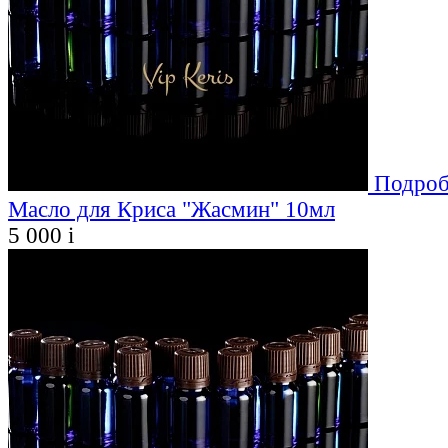
Подроб
Масло для Криса "Жасмин" 10мл
5 000
i