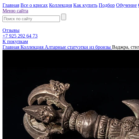
Главная
Все о крисах
Коллекция
Как купить
Подбор
Обучение
Меню сайта
Отзывы
+7 925 292 64 73
К покупкам
Главная
Коллекция
Алтарные статуэтки из бронзы
Ваджра, сти