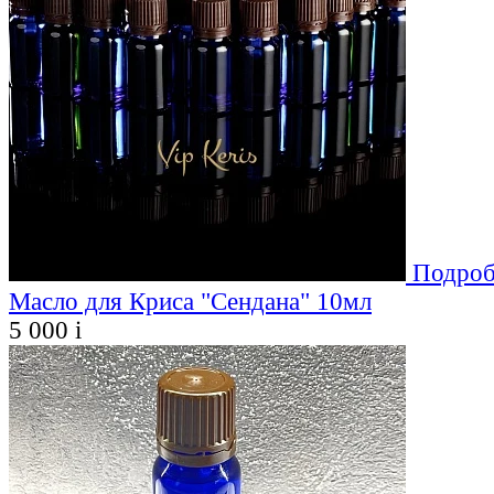
Подроб
Масло для Криса "Сендана" 10мл
5 000
i