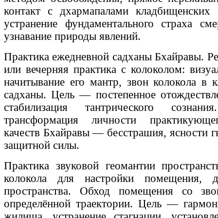
контакт с дхармапалами кладбищенских 
устранение фундаментального страха сме
узнавание природы явлений.
Практика ежедневной садханы Бхайравы. Ре
или вечерняя практика с колоколом: визуа
начитывание его мантр, звон колокола в
садханы. Цель — постепенное отождествл
стабилизация тантрического сознан
трансформация личности практикующег
качеств Бхайравы — бесстрашия, ясности г
защитной силы.
Практика звуковой геомантии пространст
колокола для настройки помещения, д
пространства. Обход помещения со зв
определённой траектории. Цель — гармон
жилища, устранение стагнации, установл