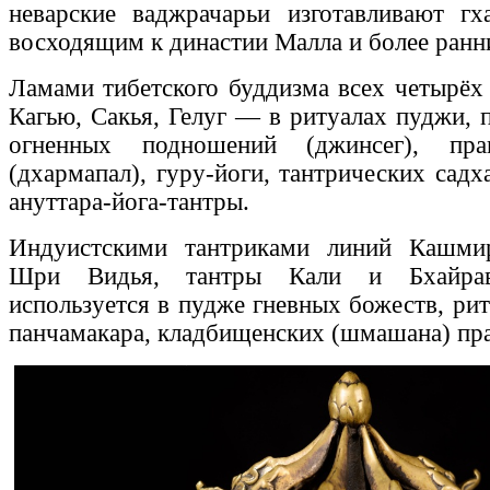
неварские ваджрачарьи изготавливают гх
восходящим к династии Малла и более ранн
Ламами тибетского буддизма всех четырё
Кагью, Сакья, Гелуг — в ритуалах пуджи, 
огненных подношений (джинсег), пра
(дхармапал), гуру-йоги, тантрических сад
ануттара-йога-тантры.
Индуистскими тантриками линий Кашми
Шри Видья, тантры Кали и Бхайрав
используется в пудже гневных божеств, ри
панчамакара, кладбищенских (шмашана) пра