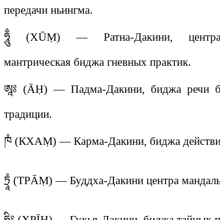
передачи ньингма.
ཧཱུྃ (ХŪṂ) — Ратна-Дакини, центра
мантрическая биджа гневных практик.
ཨཱཿ (ĀḤ) — Падма-Дакини, биджа речи б
традиции.
ཁཾ (КХАṂ) — Карма-Дакини, биджа действия
ཏྲཱཾ (ТРĀṂ) — Буддха-Дакини центра мандал
ཧྲཱིཿ (ХРĪḤ) — Гухья-Дакини, биджа тайных 