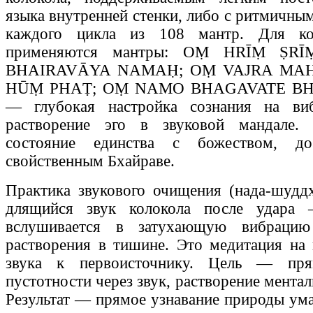
языка внутренней стенки, либо с ритмичны
каждого цикла из 108 мантр. Для ко
применяются мантры: OṂ HRĪṂ ṢR
BHAIRAVĀYA NAMAḤ; OṂ VAJRA MA
HŪṂ PHAṬ; OṂ NAMO BHAGAVATE BHA
— глубокая настройка сознания на ви
растворение эго в звуковой мандале.
состояние единства с божеством, д
свойственным Бхайраве.
Практика звукового очищения (нада-шудд
длящийся звук колокола после удара
вслушивается в затухающую вибраци
растворения в тишине. Это медитация на
звука к первоисточнику. Цель — пря
пустотности через звук, растворение мента
Результат — прямое узнавание природы ума