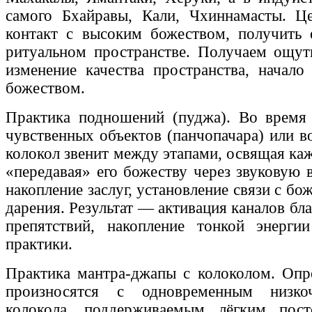
самого Бхайравы, Кали, Чхиннамасты. Ц
контакт с высоким божеством, получить 
ритуальном пространстве. Получаем ощут
изменение качества пространства, начало
божеством.
Практика подношений (пуджа). Во время
чувственных объектов (панчопачара) или 
колокол звенит между этапами, освящая ка
«передавая» его божеству через звуковую
накопление заслуг, установление связи с бо
дарения. Результат — активация каналов бла
препятствий, накопление тонкой энерги
практики.
Практика мантра-джапы с колоколом. Опр
произносятся с одновременным низко
колокола, поддерживаемым лёгким пос