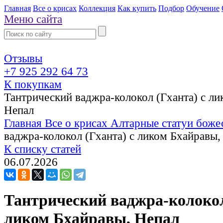
Главная
Все о крисах
Коллекция
Как купить
Подбор
Обучение
Меню сайта
Отзывы
+7 925 292 64 73
К покупкам
Тантрический ваджра-колокол (Гханта) с ли
Непал
Главная
Все о крисах
Алтарные статуи боже
ваджра-колокол (Гханта) с ликом Бхайравы,
К списку статей
06.07.2026
Тантрический ваджра-колокол
ликом Бхайравы, Непал