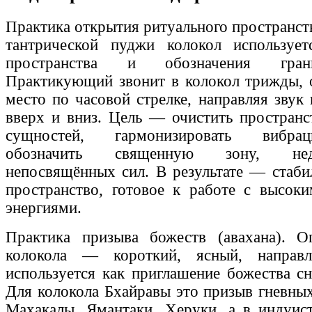
Практика открытия ритуального пространст
тантрической пуджи колокол используе
пространства и обозначения гран
Практикующий звонит в колокол трижды, 
место по часовой стрелке, направляя звук
вверх и вниз. Цель — очистить пространс
сущностей, гармонизировать вибра
обозначить священную зону, не
непосвящённых сил. В результате — стаб
пространство, готовое к работе с высок
энергиями.
Практика призыва божеств (авахана). О
колокола — короткий, ясный, напра
используется как приглашение божества сн
Для колокола Бхайравы это призыв гневны
Махакалы, Ямантаки, Херуки, а в индуис