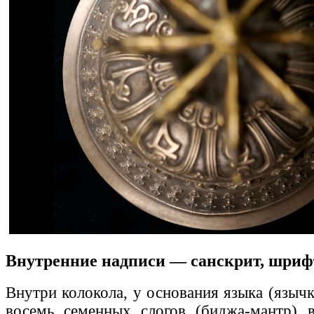
Внутренние надписи — санскрит, шриф
Внутри колокола, у основания языка (языч
восемь семенных слогов (биджа-мантр)