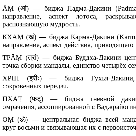
ĀṂ (आं) — биджа Падма-Дакини (Padma-ḍ
направление, аспект лотоса, раскрыв
распознающую мудрость.
КХАṂ (खं) — биджа Карма-Дакини (Karma-
направление, аспект действия, приводящего 
ТРĀṂ (त्रां) — биджа Буддха-Дакини цент
точка сборки мандалы, единство четырёх се
ХРĪḤ (ह्रीः) — биджа Гухья-Дакини
сокровенных передач.
ПХАṬ (फट्) — биджа гневной дакин
омрачения, ассоциированной с Ваджрайогин
ОṂ (ॐ) — центральная биджа всей ман
круг восьми и связывающая их с первоисточ