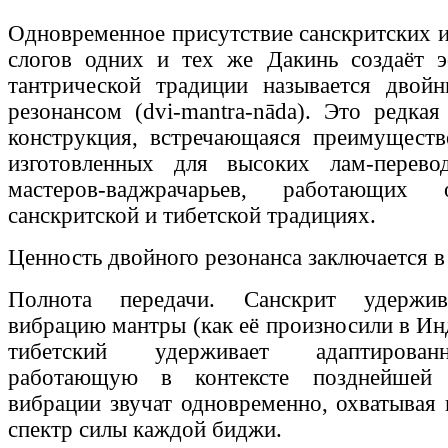
Одновременное присутствие санскритских и
слогов одних и тех же Дакинь создаёт э
тантрической традиции называется двой
резонансом (dvi-mantra-nāda). Это редка
конструкция, встречающаяся преимуществ
изготовленных для высоких лам-перево
мастеров-ваджрачарьев, работающих
санскритской и тибетской традициях.
Ценность двойного резонанса заключается 
Полнота передачи. Санскрит удержив
вибрацию мантры (как её произносили в Ин
тибетский удерживает адаптирова
работающую в контексте позднейшей
вибрации звучат одновременно, охватывая 
спектр силы каждой биджи.