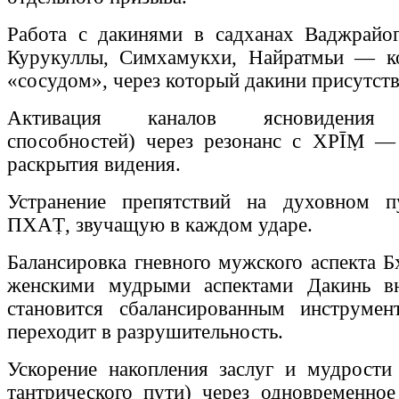
Работа с дакинями в садханах Ваджрайог
Курукуллы, Симхамукхи, Найратмьи — ко
«сосудом», через который дакини присутств
Активация каналов ясновидения (
способностей) через резонанс с ХРĪṂ —
раскрытия видения.
Устранение препятствий на духовном 
ПХАṬ, звучащую в каждом ударе.
Балансировка гневного мужского аспекта Б
женскими мудрыми аспектами Дакинь в
становится сбалансированным инструмен
переходит в разрушительность.
Ускорение накопления заслуг и мудрости
тантрического пути) через одновременное