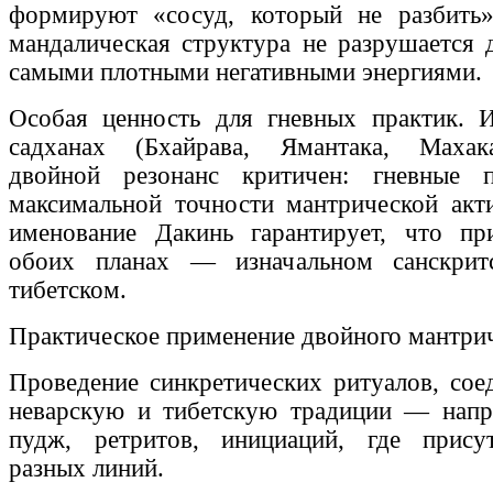
формируют «сосуд, который не разбить
мандалическая структура не разрушается 
самыми плотными негативными энергиями.
Особая ценность для гневных практик. 
садханах (Бхайрава, Ямантака, Махак
двойной резонанс критичен: гневные 
максимальной точности мантрической акт
именование Дакинь гарантирует, что п
обоих планах — изначальном санскрит
тибетском.
Практическое применение двойного мантрич
Проведение синкретических ритуалов, со
неварскую и тибетскую традиции — напр
пудж, ретритов, инициаций, где прису
разных линий.