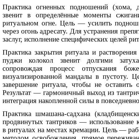
Практика огненных подношений (хома, д
звенит в определённые моменты сжига
ритуальном огне. Цель — усилить подноше
через огонь адресату. Для устранения препя
заслуг, исполнение специфических целей рит
Практика закрытия ритуала и растворения
пуджи колокол звенит долгими затух
сопровождая процесс отпускания боже
визуализированной мандалы в пустоту. Ц
завершение ритуала, чтобы не оставить 
Результат — гармоничный выход из тантрич
интеграция накопленной силы в повседневно
Практика шмашана-садхана (кладбищенски
продвинутых тантриков — использование 
в ритуалах на местах кремации. Цель — раб
методом освобождения, прямое переживан