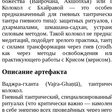
божества (Вайрочана, Акшобхья) или 
Колокол с Бхайравой — это особенн
предназначенный для гневных тантрическ
тантра гневного типа): защитных ритуалов, 
дхармапалами, шмашана-садхан, устран
силовым методом. Такой колокол не предна
медитаций, подойдет зрелого практика, тан
с силами трансформации через гнев (crodha
как через методы освобождения ил
практикующего работы с Крисом (керисом).
Описание артефакта
Ваджра-гханта (Vajra-Ghaṇṭā), тантрич
колокол.
Гневный тантрический, специализированный
ритуалах (что критически важно — намолен
в себе энергию всех проведённых через него