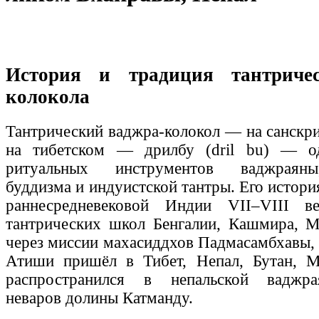
История и традиция тантричес
колокола
Тантрический ваджра-колокол — на санскрит
на тибетском — дрилбу (dril bu) — о
ритуальных инструментов ваджраяны
буддизма и индуистской тантры. Его истори
раннесредневековой Индии VII–VIII в
тантрических школ Бенгалии, Кашмира, М
через миссии махасиддхов Падмасамбхавы,
Атиши пришёл в Тибет, Непал, Бутан, М
распространился в непальской ваджра
неваров долины Катманду.