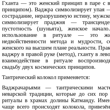
Гханта — это женский принцип в паре с 
принципом). Ваджра символизирует упая 
сострадание, неразрушимую истину, мужско
символизирует праджня — трансценде
пустотность (шуньята), женское начал
использование в ритуале — это жи
недвойственности метода и мудрости, 
женского на высшем плане реальности. Пр
ваджру в правой руке (метод), гханту в лево
взаимодействие в ритуале воспроизво
свадьбу двух космических принципов.
Тантрический колокол применяется:
Ваджрачарьями — тантрическими масте
неварской традиции, которые до сих пор
ритуалы в храмах долины Катманду. Имен
чаще всего происходят колокола, привез