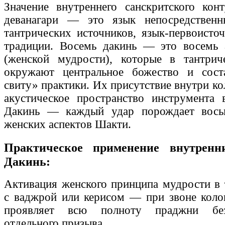
Значение внутреннего санскритского кон
деванагари — это язык непосредствен
тантрических источников, язык-первоисто
традиции. Восемь дакинь — это восемь 
(женской мудрости), которые в тантрич
окружают центральное божество и сос
свиту» практики. Их присутствие внутри к
акустическое пространство инструмента
Дакинь — каждый удар порождает вось
женских аспектов Шакти.
Практическое применение внутренни
Дакинь:
Активация женского принципа мудрости в 
с ваджрой или керисом — при звоне коло
проявляет всю полноту праджни без
отдельного призыва.