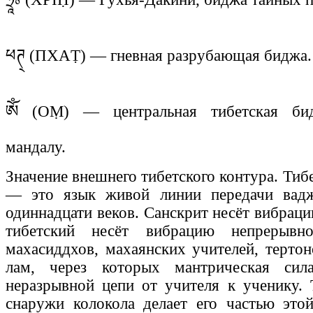
ཕཊ྄ (ПХАṬ) — гневная разрубающая биджа.
ༀ (ОṂ) — центральная тибетская би
мандалу.
Значение внешнего тибетского контура. Ти
— это язык живой линии передачи вад
одиннадцати веков. Санскрит несёт вибрац
тибетский несёт вибрацию непрерыв
махасиддхов, махаянских учителей, тертон
лам, через которых мантрическая сил
неразрывной цепи от учителя к ученику. 
снаружи колокола делает его частью эт