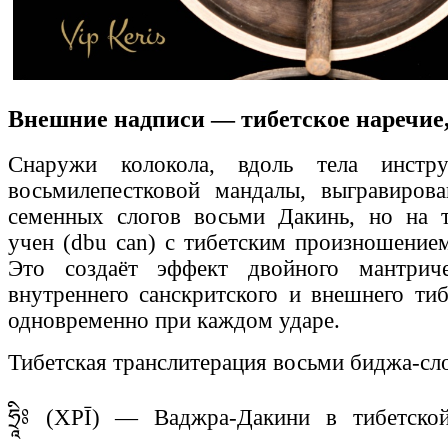
Внешние надписи — тибетское наречие
Снаружи колокола, вдоль тела инстр
восьмилепестковой мандалы, выгравиров
семенных слогов восьми Дакинь, но на 
учен (dbu can) с тибетским произношением
Это создаёт эффект двойного мантрич
внутреннего санскритского и внешнего тиб
одновременно при каждом ударе.
Тибетская транслитерация восьми биджа-сло
ཧྲཱིཿ (ХРĪ) — Ваджра-Дакини в тибетско