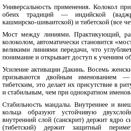
Универсальность применения. Колокол при
обеих традиций — индийской (ваджрач
кашмирско-шиваитской) и тибетской (все ч
Мост между линиями. Практикующий, р
колоколом, автоматически становится «мо
великими линиями передачи, что углубляет
понимание и открывает доступ к учениям о
Усиление активации Дакинь. Восемь женск
призываются двойным именованием —
тибетским, это делает их присутствие в ри
и стабильным, чем при однократном именов
Стабильность мандалы. Внутреннее и вне
кольца образуют устойчивую двухсл
внутренний слой (санскрит) держит ядро с
(тибетский) держит защитный перим