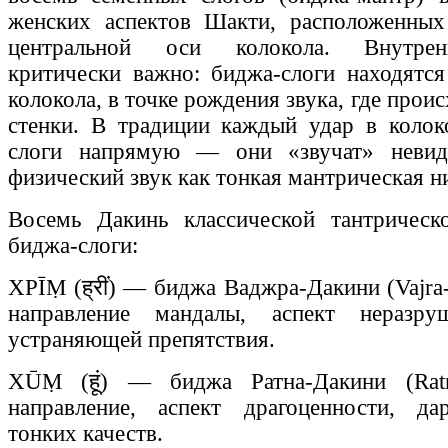
женских аспектов Шакти, расположенных
центральной оси колокола. Внутрен
критически важно: биджа-слоги находятс
колокола, в точке рождения звука, где проис
стенки. В традиции каждый удар в колок
слоги напрямую — они «звучат» невид
физический звук как тонкая мантрическая н
Восемь Дакинь классической тантричес
биджа-слоги:
ХРĪṂ (ह्रीं) — биджа Ваджра-Дакини (Vajra-
направление мандалы, аспект неразру
устраняющей препятствия.
ХŪṂ (हूं) — биджа Ратна-Дакини (Ratn
направление, аспект драгоценности, д
тонких качеств.