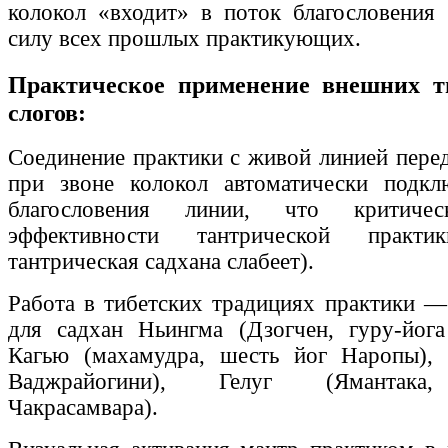
колокол «входит» в поток благословения (
силу всех прошлых практикующих.
Практическое применение внешних т
слогов:
Соединение практики с живой линией пер
при звоне колокол автоматически подкл
благословения линии, что критич
эффективности тантрической практ
тантрическая садхана слабеет).
Работа в тибетских традициях практики —
для садхан Ньингма (Дзогчен, гуру-йога
Кагью (махамудра, шесть йог Наропы), 
Ваджрайогини), Гелуг (Ямантака,
Чакрасамвара).