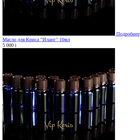
Подробнее
Масло для Криса "Иланг" 10мл
5 000
i