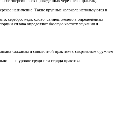
себе энергию всех проведённых через него практик).
ерское назначение. Такие крупные колокола используются в
то, серебро, медь, олово, свинец, железо в определённых
порции сплава определяют базовую частоту звучания и
шмашана-садханам и совместной практике с сакральным оружием
льно — на уровне груди или сердца практика.