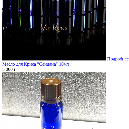
Подробнее
Масло для Криса "Сендана" 10мл
5 000
i