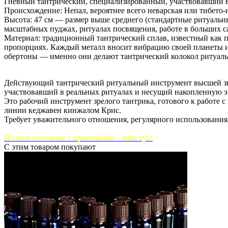
Гневный тантрический, специализированный, участвовавший в 
Происхождение: Непал, вероятнее всего неварская или тибето-н
Высота: 47 см — размер выше среднего (стандартные ритуальны
масштабных пуджах, ритуалах посвящения, работе в больших с
Материал: традиционный тантрический сплав, известный как пан
пропорциях. Каждый металл вносит вибрацию своей планеты и 
обертоны — именно они делают тантрический колокол ритуал
Действующий тантрический ритуальный инструмент высшей з
участвовавший в реальных ритуалах и несущий накопленную 
Это рабочий инструмент зрелого тантрика, готового к работе
линии кеджавен кинжалом Крис.
Требует уважительного отношения, регулярного использования,
Полное описание с практиками - жми тут!
С этим товаром покупают