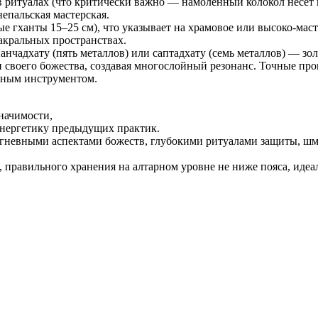
ритуалах (что критически важно — намоленный колокол несёт в 
епальская мастерская.
е гханты 15–25 см), что указывает на храмовое или высоко-маст
акральных пространствах.
чадхату (пять металлов) или саптадхату (семь металлов) — золо
своего божества, создавая многослойный резонанс. Точные про
ьным инструментом.
начимости,
энергетику предыдущих практик.
 с гневными аспектами божеств, глубокими ритуалами защиты, 
 правильного хранения на алтарном уровне не ниже пояса, идеа