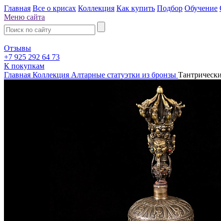
Главная
Все о крисах
Коллекция
Как купить
Подбор
Обучение
Меню сайта
Отзывы
+7 925 292 64 73
К покупкам
Главная
Коллекция
Алтарные статуэтки из бронзы
Тантрически