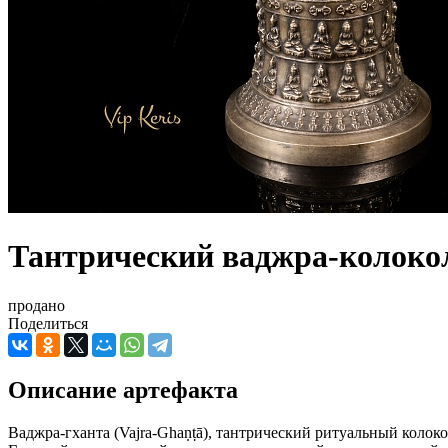
Тантрический ваджра-колокол
продано
Поделиться
Описание артефакта
Ваджра-гханта (Vajra-Ghaṇṭā), тантрический ритуальный колоко