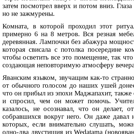
затем посмотрел вверх и потом вниз. Глаза
но не зажмурены.
Комната, в которой проходил этот ритуа
примерно 6 на 8 метров. Вся резная мебе
деревянная. Лампочки без абажура мощност
которая свисала с потолка посередине ком
чтобы осветить все это помещение, так что 
создающая неповторимую атмосферу вечера,
Яванским языком, звучащим как-то странн
от обычного голосом до наших ушей донес
что он прибыл из эпохи Маджапахит, также 
и спросил, чем он может помочь. Учител
казалось, не осознавал, что он делает, о
собравшихся вокруг него. Он даже давал н
которых, если внимательно слушать, мож
одно-два двустишия из Wedatama (новояван