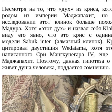
Несмотря на то, что «дух» из криса, кот
родом из империи Маджапахит, но 
исследовании этот клинок больше пох
Мадура. Хотя «этот дух» и назвал себя Kiai
виду его явно, что это крис с одинн
модели Sabuk inten (алмазный клинок). К
цитировал двустишия Wedatama, хотя это
написанного Сри Мангкунегара IV, еще
Маджапахит. Поэтому, данная гипотеза о
живет душа человека, поддается сомнению.