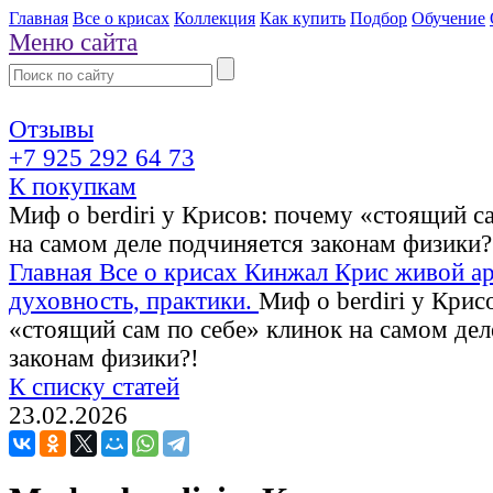
Главная
Все о крисах
Коллекция
Как купить
Подбор
Обучение
Меню сайта
Отзывы
+7 925 292 64 73
К покупкам
Миф о berdiri у Крисов: почему «стоящий с
на самом деле подчиняется законам физики?
Главная
Все о крисах
Кинжал Крис живой ар
духовность, практики.
Миф о berdiri у Крис
«стоящий сам по себе» клинок на самом дел
законам физики?!
К списку статей
23.02.2026