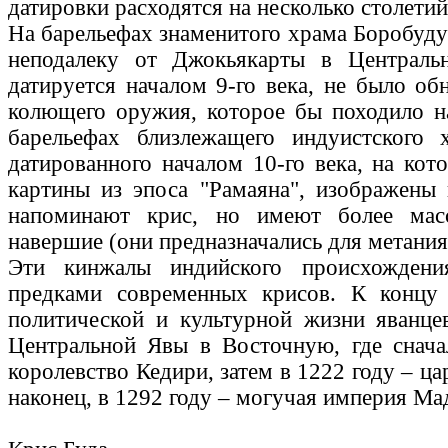
датировки расходятся на несколько столетий
На барельефах знаменитого храма Боробуду
неподалеку от Джокьякарты в Централь
датируется началом 9-го века, не было об
колющего оружия, которое бы походило н
барельефах близлежащего индуистского 
датированного началом 10-го века, на кот
картины из эпоса "Рамаяна", изображены
напоминают крис, но имеют более ма
навершие (они предназначались для метания 
Эти кинжалы индийского происхождени
предками современных крисов. К концу 
политической и культурной жизни яванце
Центральной Явы в Восточную, где снача
королевство Кедири, затем в 1222 году – ца
наконец, в 1292 году – могучая империя Ма