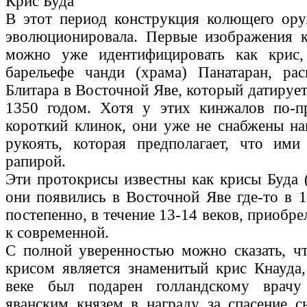
Крис Буда
В этот период конструкция колющего ору
эволюционировала. Первые изображения к
можно уже идентифицировать как крис,
барельефе чанди (храма) Панатаран, рас
Блитара в Восточной Яве, который датируе
1350 годом. Хотя у этих кинжалов по-
короткий клинок, они уже не снабжены н
рукоять, которая предполагает, что ими
рапирой.
Эти протокрисы известны как крисы Буда (
они появились в Восточной Яве где-то в 1
постепенно, в течение 13-14 веков, приобр
к современной.
С полной уверенностью можно сказать, ч
крисом является знаменитый крис Кнауда
веке был подарен голландскому врачу
яванским князем в награду за спасение с