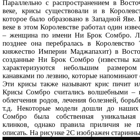
Параллельно с распространением в Восто
веке, крисы существовали и в Королевс
которое было образовано в Западной Яве.
веке в этом Королевстве работал один изв
– женщина по имени Ни Брок Сомбро. Лег
позднее она перебралась в Королевство 
княжество Империи Маджапахит) в Восто
созданные Ни Брок Сомбро (известны ка
характеризуются небольшим размеро
канавками по лезвию, которые напоминают 
Эти крисы также называют крис пичит ил
Крисы Сомбро считались волшебными – 
облегчения родов, лечения болезней, борь
т.д. Некоторые модели дошли до наших
Сомбро была собственная уникальная 
клинков, однако правила приличия не 
описать. На рисунке 2C изображен старинн