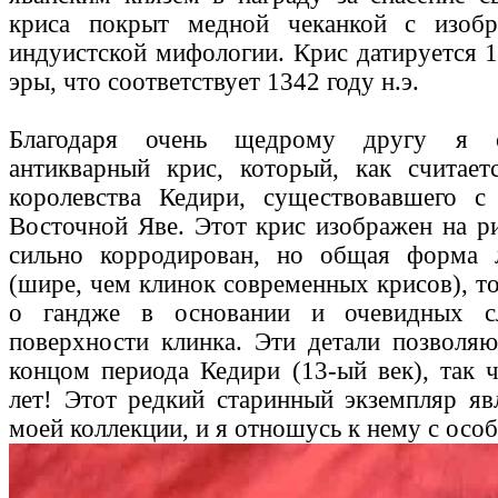
криса покрыт медной чеканкой с изоб
индуистской мифологии. Крис датируется 1
эры, что соответствует 1342 году н.э.
Благодаря очень щедрому другу я с
антикварный крис, который, как считает
королевства Кедири, существовавшего 
Восточной Яве. Этот крис изображен на р
сильно корродирован, но общая форма л
(шире, чем клинок современных крисов), т
о гандже в основании и очевидных с
поверхности клинка. Эти детали позволяю
концом периода Кедири (13-ый век), так 
лет! Этот редкий старинный экземпляр яв
моей коллекции, и я отношусь к нему с осо