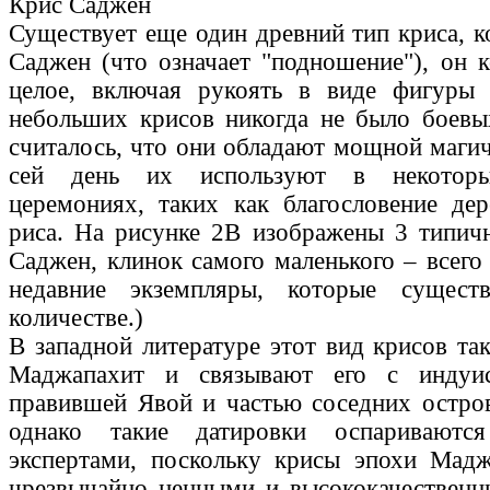
Крис Саджен
Существует еще один древний тип криса, к
Саджен (что означает "подношение"), он к
целое, включая рукоять в виде фигуры 
небольших крисов никогда не было боевых
считалось, что они обладают мощной магич
сей день их используют в некоторы
церемониях, таких как благословение де
риса. На рисунке 2B изображены 3 типич
Саджен, клинок самого маленького – всего
недавние экземпляры, которые сущес
количестве.)
В западной литературе этот вид крисов та
Маджапахит и связывают его с индуис
правившей Явой и частью соседних остров
однако такие датировки оспариваются
экспертами, поскольку крисы эпохи Мадж
чрезвычайно ценными и высококачественн