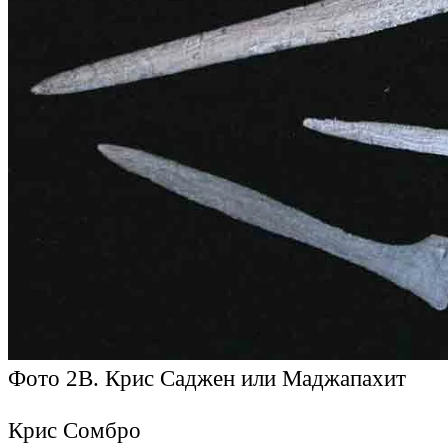
Фото 2B. Крис Саджен или Маджапахит
Крис Сомбро