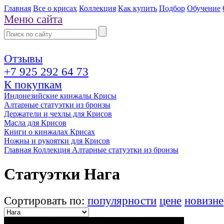
Главная
Все о крисах
Коллекция
Как купить
Подбор
Обучение
Меню сайта
Отзывы
+7 925 292 64 73
К покупкам
Индонезийские кинжалы Крисы
Алтарные статуэтки из бронзы
Держатели и чехлы для Крисов
Масла для Крисов
Книги о кинжалах Крисах
Ножны и рукоятки для Крисов
Главная
Коллекция
Алтарные статуэтки из бронзы
Статуэтки Нага
Сортировать по:
популярности
цене
новизне